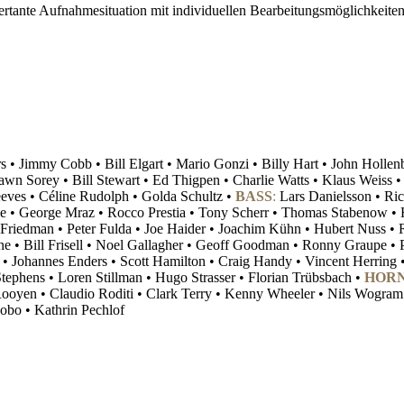
ertante Aufnahmesituation mit individuellen Bearbeitungsmöglichkeiten
 • Jimmy Cobb • Bill Elgart • Mario Gonzi • Billy Hart • John Hollen
awn Sorey • Bill Stewart • Ed Thigpen • Charlie Watts • Klaus Weiss 
eves • Céline Rudolph • Golda Schultz •
BASS
:
Lars Danielsson • Ric
Bee • George Mraz • Rocco Prestia • Tony Scherr • Thomas Stabenow •
 Friedman • Peter Fulda • Joe Haider • Joachim Kühn • Hubert Nuss • 
ne • Bill Frisell • Noel Gallagher • Geoff Goodman • Ronny Graupe • 
• Johannes Enders • Scott Hamilton • Craig Handy • Vincent Herring
ephens • Loren Stillman • Hugo Strasser • Florian Trübsbach •
HOR
Rooyen • Claudio Roditi • Clark Terry • Kenny Wheeler • Nils Wogram
obo • Kathrin Pechlof