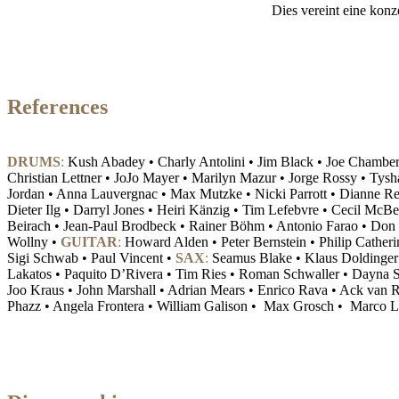
Dies vereint eine konz
References
DRUMS
:
Kush Abadey • Charly Antolini • Jim Black • Joe Chambers
Christian Lettner • JoJo Mayer • Marilyn Mazur • Jorge Rossy • Tysh
Jordan • Anna Lauvergnac • Max Mutzke • Nicki Parrott • Dianne Re
Dieter Ilg • Darryl Jones • Heiri Känzig • Tim Lefebvre • Cecil Mc
Beirach • ‪Jean-Paul Brodbeck‬ • Rainer Böhm • Antonio Farao • Don
Wollny •
GUITAR
:
Howard Alden • Peter Bernstein • Philip Catheri
Sigi Schwab • Paul Vincent •
SAX
:‪
‬Seamus Blake • Klaus Doldinger 
Lakatos • Paquito D’Rivera • Tim Ries • Roman Schwaller • Dayna St
Joo Kraus • John Marshall • Adrian Mears • Enrico Rava • Ack van 
Phazz • Angela Frontera • William Galison • Max Grosch • Marco L