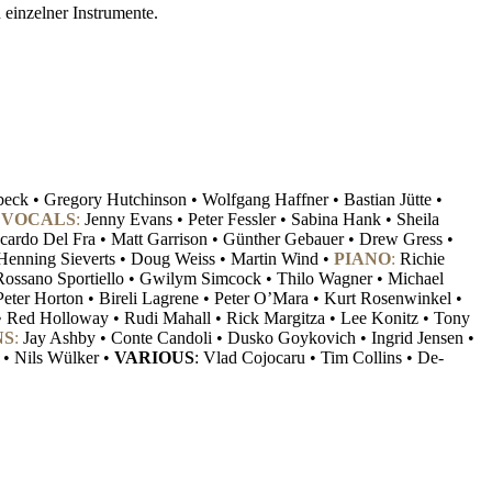
 einzelner Instrumente.
beck • Gregory Hutchinson • Wolfgang Haffner • Bastian Jütte •
•
VOCALS
:
Jenny Evans • Peter Fessler • Sabina Hank • Sheila
cardo Del Fra • Matt Garrison • Günther Gebauer • Drew Gress •
 Henning Sieverts • Doug Weiss • Martin Wind •
PIANO
:
Richie
Rossano Sportiello
•
Gwilym Simcock
• Thilo Wagner
• Michael
Peter Horton • Bireli Lagrene • Peter O’Mara • Kurt Rosenwinkel •
 • Red Holloway • Rudi Mahall • Rick Margitza • Lee Konitz • Tony
NS
:
Jay Ashby • Conte Candoli • Dusko Goykovich • Ingrid Jensen •
 • Nils Wülker •
VARIOUS
: Vlad Cojocaru • Tim Collins • De-